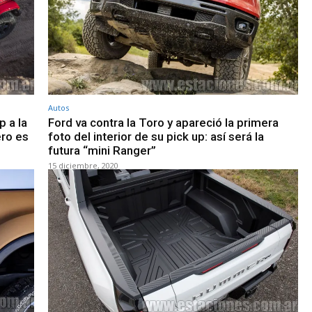
Autos
p a la
Ford va contra la Toro y apareció la primera
ero es
foto del interior de su pick up: así será la
futura “mini Ranger”
15 diciembre, 2020