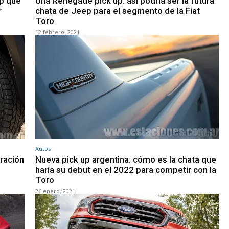
up que
Una Renegade pick up: así podría ser la futura
r
chata de Jeep para el segmento de la Fiat
Toro
12 febrero, 2021
Autos
eración
Nueva pick up argentina: cómo es la chata que
haría su debut en el 2022 para competir con la
Toro
26 enero, 2021