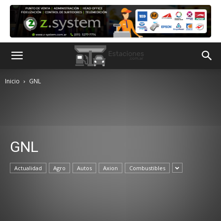
Inicio
GNL
GNL
Actualidad
Agro
Autos
Axion
Combustibles