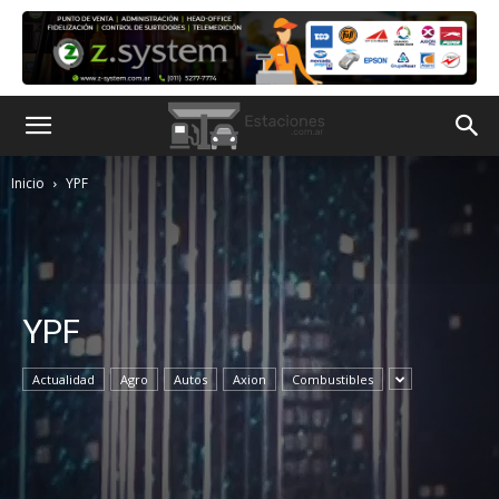
Inicio
YPF
YPF
Actualidad
Agro
Autos
Axion
Combustibles