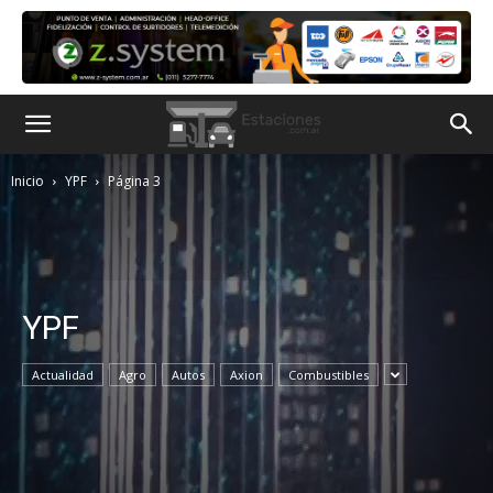
Inicio
YPF
Página 3
YPF
Actualidad
Agro
Autos
Axion
Combustibles