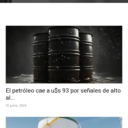
El petróleo cae a u$s 93 por señales de alto
al...
10 junio, 2026