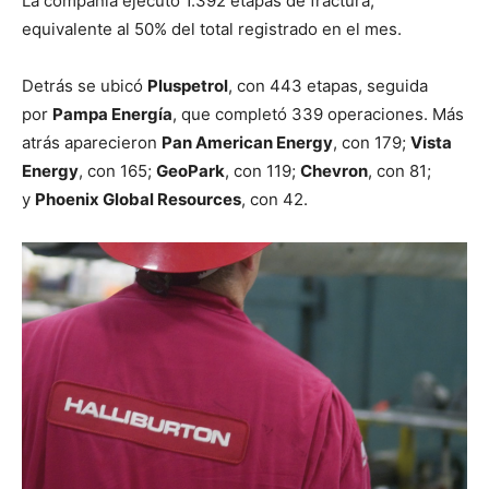
La compañía ejecutó 1.392 etapas de fractura,
equivalente al 50% del total registrado en el mes.
Detrás se ubicó
Pluspetrol
, con 443 etapas, seguida
por
Pampa Energía
, que completó 339 operaciones. Más
atrás aparecieron
Pan American Energy
, con 179;
Vista
Energy
, con 165;
GeoPark
, con 119;
Chevron
, con 81;
y
Phoenix Global Resources
, con 42.