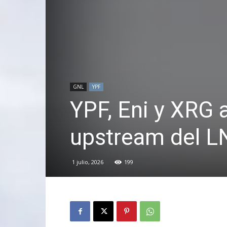
GNL
YPF
YPF, Eni y XRG 
upstream del L
1 julio, 2026
199