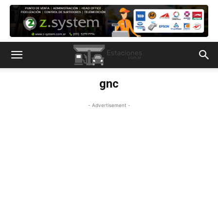
gnc
- Advertisement -