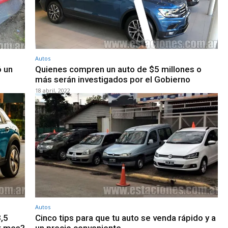
Autos
ó un
Quienes compren un auto de $5 millones o
más serán investigados por el Gobierno
18 abril, 2022
Autos
3,5
Cinco tips para que tu auto se venda rápido y a
or mes?
un precio conveniente