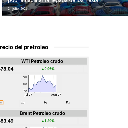
podría habilitar la llegada de los Tesla
24 julio, 2026
recio del pretroleo
WTI Petroleo crudo
$78.04
▲0.96%
Brent Petroleo crudo
$83.49
▲1.20%