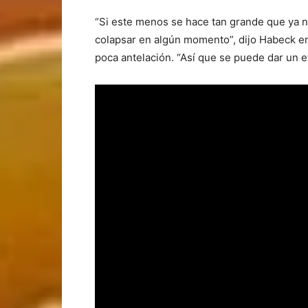
“Si este menos se hace tan grande que ya n
colapsar en algún momento”, dijo Habeck e
poca antelación. “Así que se puede dar un 