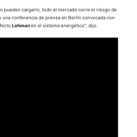
o pueden cargarlo, todo el mercado corre el riesgo de
n una conferencia de prensa en Berlín convocada con
efecto
Lehman
en el sistema energético”, dijo.