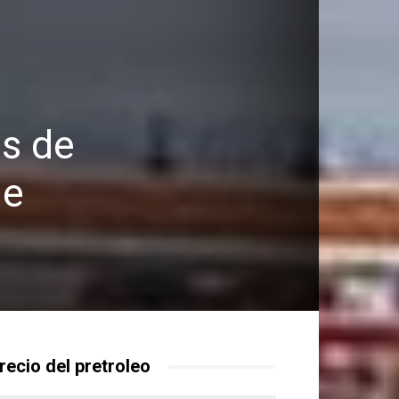
as de
de
recio del pretroleo