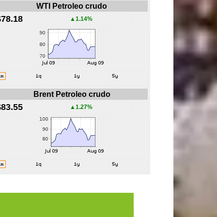
WTI Petroleo crudo
$78.18
▲1.14%
Brent Petroleo crudo
$83.55
▲1.27%