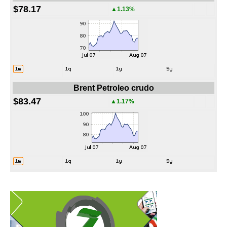
$78.17
▲1.13%
Brent Petroleo crudo
$83.47
▲1.17%