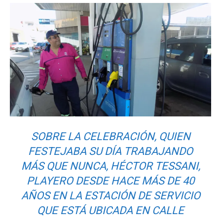
SOBRE LA CELEBRACIÓN, QUIEN
FESTEJABA SU DÍA TRABAJANDO
MÁS QUE NUNCA, HÉCTOR TESSANI,
PLAYERO DESDE HACE MÁS DE 40
AÑOS EN LA ESTACIÓN DE SERVICIO
QUE ESTÁ UBICADA EN CALLE