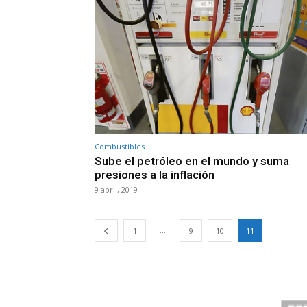
Combustibles
Sube el petróleo en el mundo y suma
presiones a la inflación
9 abril, 2019
...
1
9
10
11