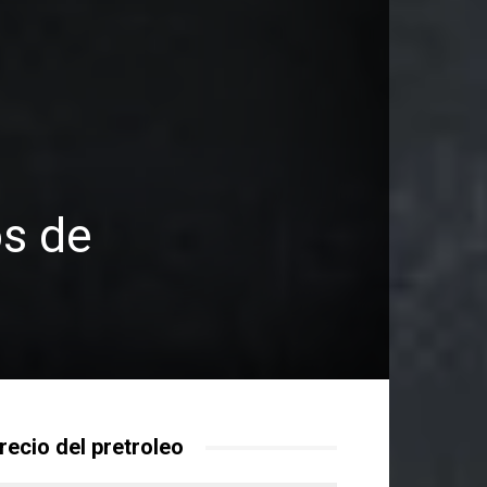
s
os de
recio del pretroleo