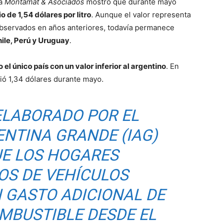
ra
Montamat & Asociados
mostró que durante mayo
 de 1,54 dólares por litro
. Aunque el valor representa
observados en años anteriores, todavía permanece
hile, Perú y Uruguay
.
 el único país con un valor inferior al argentino
. En
ió 1,34 dólares durante mayo.
ELABORADO POR EL
ENTINA GRANDE (IAG)
UE LOS HOGARES
OS DE VEHÍCULOS
 GASTO ADICIONAL DE
OMBUSTIBLE DESDE EL