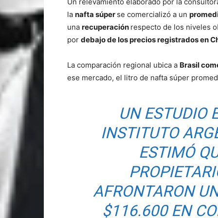
Un relevamiento elaborado por la consulto
la
nafta súper
se comercializó a un
promedio
una
recuperación
respecto de los niveles 
por
debajo de los precios registrados en C
La comparación regional ubica a
Brasil como
ese mercado, el litro de nafta súper promed
UN ESTUDIO 
INSTITUTO ARG
ESTIMÓ Q
PROPIETARI
AFRONTARON UN
$116.600 EN C