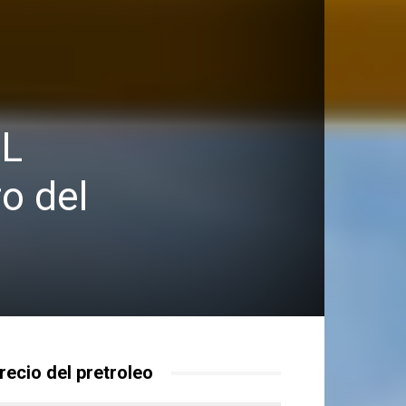
EL
o del
recio del pretroleo