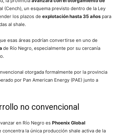
d, la provincia
avanzará con el otorgamiento de
l (Cench), un esquema previsto dentro de la Ley
ender los plazos de
explotación hasta 35 años
para
das al shale.
que esas áreas podrían convertirse en uno de
ra
de Río Negro, especialmente por su cercanía
o.
nvencional otorgada formalmente por la provincia
perado por Pan American Energy (PAE) junto a
rrollo no convencional
 avanzar en Río Negro es
Phoenix Global
concentra la única producción shale activa de la