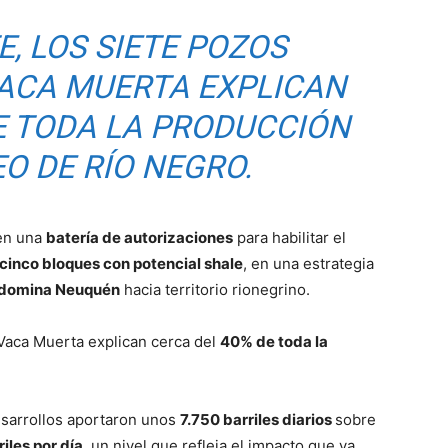
, LOS SIETE POZOS
ACA MUERTA EXPLICAN
E TODA LA PRODUCCIÓN
O DE RÍO NEGRO.
 en una
batería de autorizaciones
para habilitar el
cinco bloques con potencial shale
, en una estrategia
 domina Neuquén
hacia territorio rionegrino.
Vaca Muerta explican cerca del
40% de toda la
esarrollos aportaron unos
7.750 barriles diarios
sobre
iles por día
, un nivel que refleja el impacto que ya