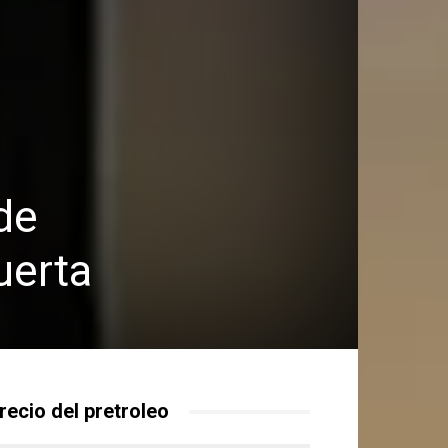
de
uerta
recio del pretroleo