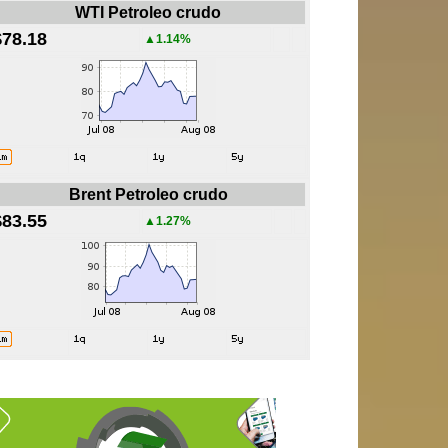
WTI Petroleo crudo
$78.18
▲1.14%
Brent Petroleo crudo
$83.55
▲1.27%