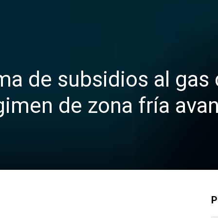
a de subsidios al gas
égimen de zona fría ava
P