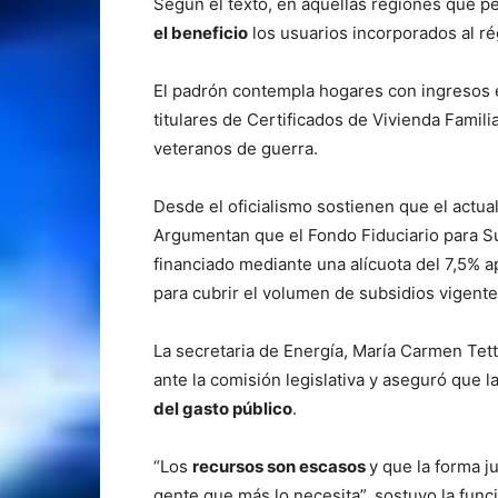
Según el texto, en aquellas regiones que p
el beneficio
los usuarios incorporados al r
El padrón contempla hogares con ingresos e
titulares de Certificados de Vivienda Familia
veteranos de guerra.
Desde el oficialismo sostienen que el actu
Argumentan que el Fondo Fiduciario para 
financiado mediante una alícuota del 7,5% ap
para cubrir el volumen de subsidios vigente
La secretaria de Energía, María Carmen Tet
ante la comisión legislativa y aseguró que l
del gasto público
.
“Los
recursos son escasos
y que la forma j
gente que más lo necesita”, sostuvo la funci