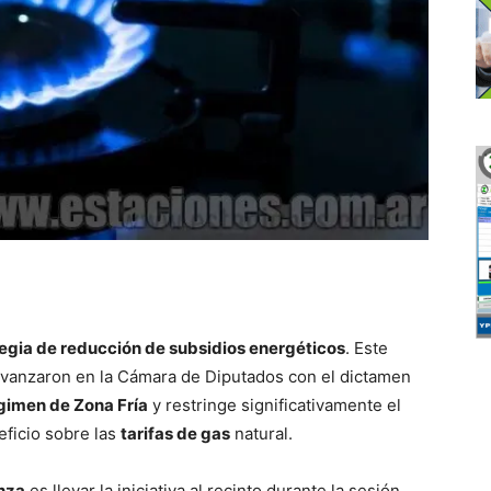
egia de reducción de subsidios energéticos
. Este
s avanzaron en la Cámara de Diputados con el dictamen
égimen de Zona Fría
y restringe significativamente el
eficio sobre las
tarifas de gas
natural.
nza
es llevar la iniciativa al recinto durante la sesión