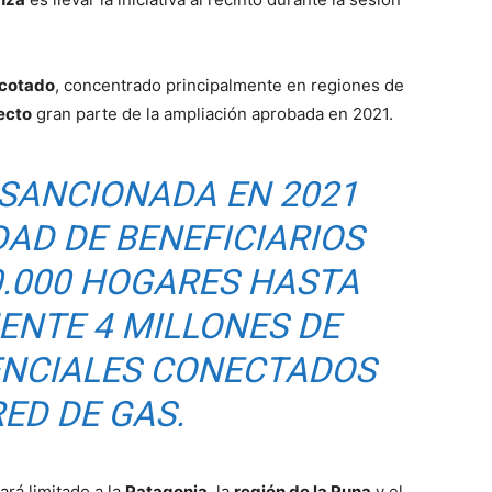
cotado
, concentrado principalmente en regiones de
fecto
gran parte de la ampliación aprobada en 2021.
 SANCIONADA EN 2021
DAD DE BENEFICIARIOS
0.000 HOGARES HASTA
NTE 4 MILLONES DE
ENCIALES CONECTADOS
RED DE GAS.
rá limitado a la
Patagonia
, la
región de la Puna
y el