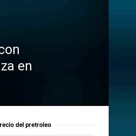
 con
nza en
recio del pretroleo