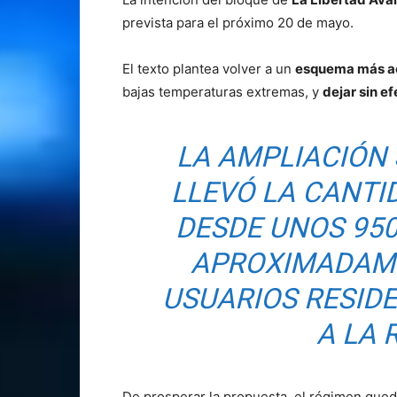
prevista para el próximo 20 de mayo.
El texto plantea volver a un
esquema más a
bajas temperaturas extremas, y
dejar sin e
LA AMPLIACIÓN
LLEVÓ LA CANTI
DESDE UNOS 95
APROXIMADAME
USUARIOS RESID
A LA 
De prosperar la propuesta, el régimen queda