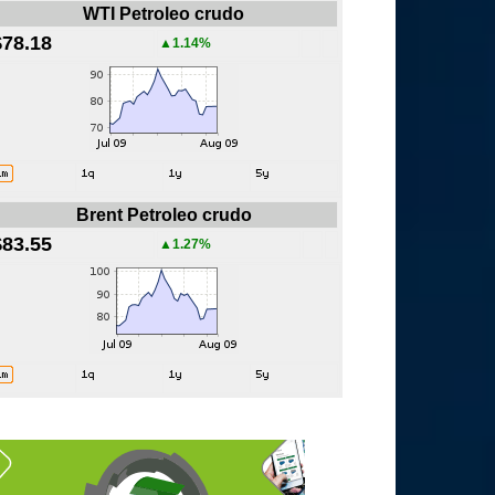
WTI Petroleo crudo
$78.18
▲1.14%
Brent Petroleo crudo
$83.55
▲1.27%