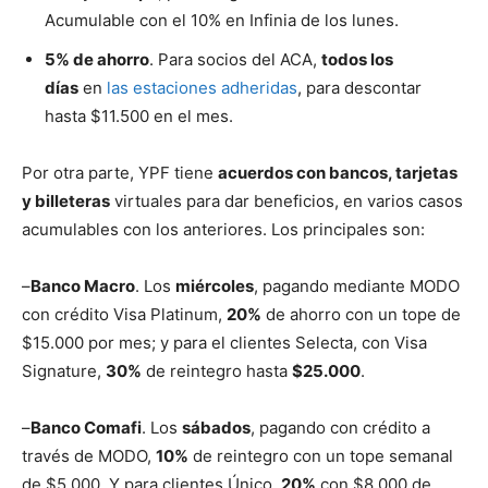
Acumulable con el 10% en Infinia de los lunes.
5% de ahorro
. Para socios del ACA,
todos los
días
en
las estaciones adheridas
, para descontar
hasta $11.500 en el mes.
Por otra parte, YPF tiene
acuerdos con bancos, tarjetas
y billeteras
virtuales para dar beneficios, en varios casos
acumulables con los anteriores. Los principales son:
–
Banco Macro
. Los
miércoles
, pagando mediante MODO
con crédito Visa Platinum,
20%
de ahorro con un tope de
$15.000 por mes; y para el clientes Selecta, con Visa
Signature,
30%
de reintegro hasta
$25.000
.
–
Banco Comafi
. Los
sábados
, pagando con crédito a
través de MODO,
10%
de reintegro con un tope semanal
de $5.000. Y para clientes Único,
20%
con $8.000 de