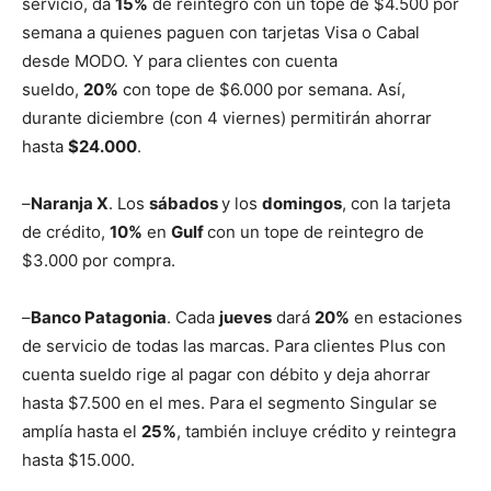
servicio, da
15%
de reintegro con un tope de $4.500 por
semana a quienes paguen con tarjetas Visa o Cabal
desde MODO. Y para clientes con cuenta
sueldo,
20%
con tope de $6.000 por semana. Así,
durante diciembre (con 4 viernes) permitirán ahorrar
hasta
$24.000
.
–
Naranja X
. Los
sábados
y los
domingos
, con la tarjeta
de crédito,
10%
en
Gulf
con un tope de reintegro de
$3.000 por compra.
–
Banco Patagonia
. Cada
jueves
dará
20%
en estaciones
de servicio de todas las marcas. Para clientes Plus con
cuenta sueldo rige al pagar con débito y deja ahorrar
hasta $7.500 en el mes. Para el segmento Singular se
amplía hasta el
25%
, también incluye crédito y reintegra
hasta $15.000.