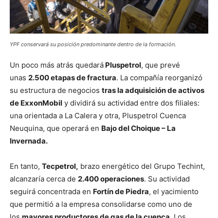
YPF conservará su posición predominante dentro de la formación.
Un poco más atrás quedará
Pluspetrol
, que prevé
unas
2.500 etapas de fractura
. La compañía reorganizó
su estructura de negocios
tras la adquisición de activos
de ExxonMobil
y dividirá su actividad entre dos filiales:
una orientada a La Calera y otra, Pluspetrol Cuenca
Neuquina, que operará en
Bajo del Choique – La
Invernada.
En tanto,
Tecpetrol,
brazo energético del Grupo Techint,
alcanzaría cerca de
2.400 operaciones
. Su actividad
seguirá concentrada en
Fortín de Piedra
, el yacimiento
que permitió a la empresa consolidarse como uno de
los
mayores productores de gas de la cuenca
. Los