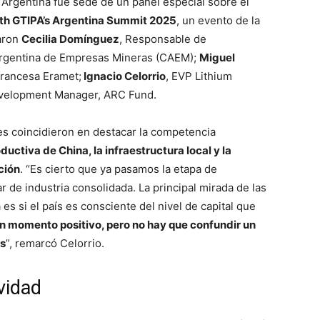
 Argentina fue sede de un panel especial sobre el
th GTIPA’s Argentina Summit 2025
, un evento de la
paron
Cecilia Domínguez
, Responsable de
Argentina de Empresas Mineras (CAEM);
Miguel
francesa Eramet;
Ignacio Celorrio
, EVP Lithium
evelopment Manager, ARC Fund.
res coincidieron en destacar la competencia
ductiva de China, la infraestructura local y la
ción
. “Es cierto que ya pasamos la etapa de
 de industria consolidada. La principal mirada de las
s si el país es consciente del nivel de capital que
n momento positivo, pero no hay que confundir un
es
”, remarcó Celorrio.
vidad