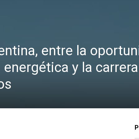
gentina, entre la oportu
n energética y la carrera
os
P