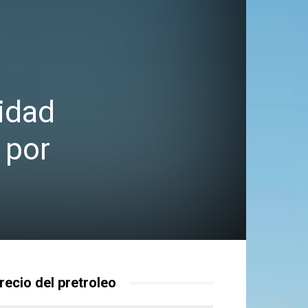
nidad
 por
recio del pretroleo