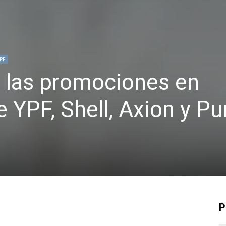
PF
s las promociones en
 YPF, Shell, Axion y P
P