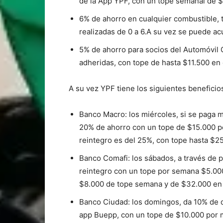
de la App YPF, con un tope semanal de $
6% de ahorro en cualquier combustible, t
realizadas de 0 a 6.A su vez se puede a
5% de ahorro para socios del Automóvil C
adheridas, con tope de hasta $11.500 en 
A su vez YPF tiene los siguientes beneficios 
Banco Macro: los miércoles, si se paga 
20% de ahorro con un tope de $15.000 por
reintegro es del 25%, con tope hasta $2
Banco Comafi: los sábados, a través de 
reintegro con un tope por semana $5.000
$8.000 de tope semana y de $32.000 en 
Banco Ciudad: los domingos, da 10% de
app Buepp, con un tope de $10.000 por m