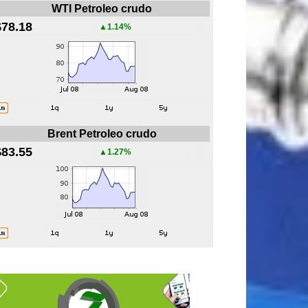
WTI Petroleo crudo
$78.18
▲1.14%
Brent Petroleo crudo
$83.55
▲1.27%