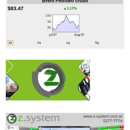
Brent Petroleo crudo
$83.47
▲1.17%