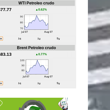
WTI Petroleo crudo
$77.77
▲0.62%
Brent Petroleo crudo
$83.13
▲0.77%