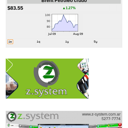
Brent Petroleo crudo
$83.55
▲1.27%