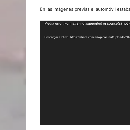
En las imágenes previas el automóvil estaba
Reproductor
Media error: Format(s) not supported or source(s) not 
de
Descargar archivo: https://ahora.com.ar/wp-content/uploads/
video