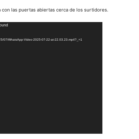
 con las puertas abiertas cerca de los surtidores.
found
2025/07/WhatsApp-Video-2025-07-22-at-22.03.23.mp4?_=1