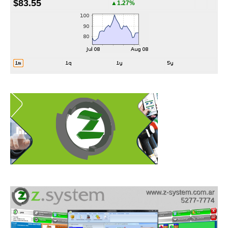
$83.55
▲1.27%