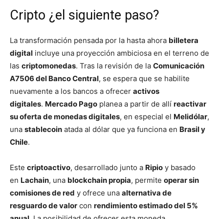
Cripto ¿el siguiente paso?
La transformación pensada por la hasta ahora
billetera
digital
incluye una proyección ambiciosa en el terreno de
las
criptomonedas
. Tras la revisión de la
Comunicación
A7506 del Banco Central
, se espera que se habilite
nuevamente a los bancos a ofrecer
activos
digitales
.
Mercado Pago
planea a partir de allí
reactivar
su oferta de monedas digitales
, en especial el
Melidólar
,
una
stablecoin
atada al dólar que ya funciona en
Brasil y
Chile
.
Este
criptoactivo
, desarrollado junto a
Ripio
y basado
en
Lachain
, una
blockchain propia
, permite
operar sin
comisiones de red
y ofrece una
alternativa de
resguardo de valor
con
rendimiento estimado del 5%
anual
. La posibilidad de ofrecer esta moneda