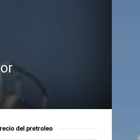
por
recio del pretroleo