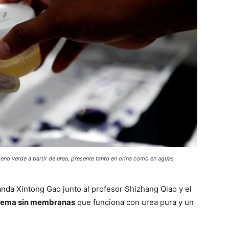
o verde a partir de urea, presente tanto en orina como en aguas
randa Xintong Gao junto al profesor Shizhang Qiao y el
stema sin membranas
que funciona con urea pura y un