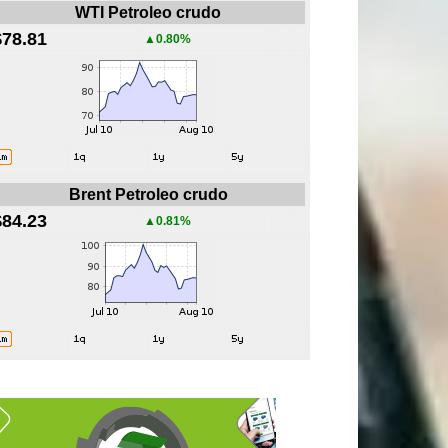
WTI Petroleo crudo
$78.81
▲0.80%
Brent Petroleo crudo
$84.23
▲0.81%