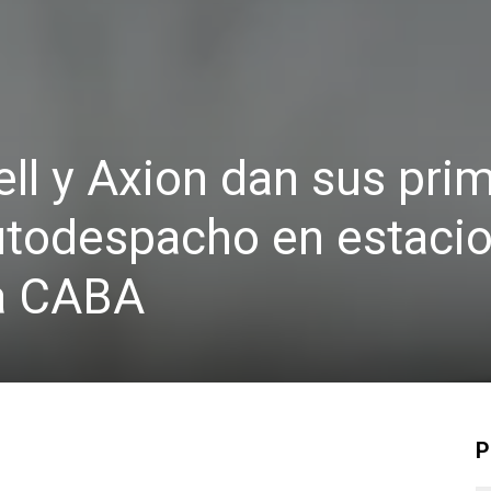
ell y Axion dan sus pri
autodespacho en estaci
la CABA
P