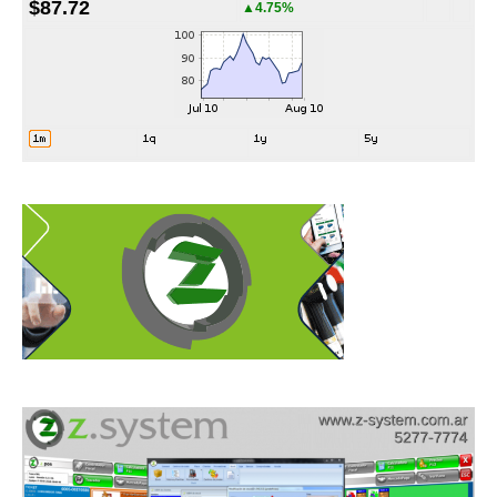
$87.72
▲4.75%