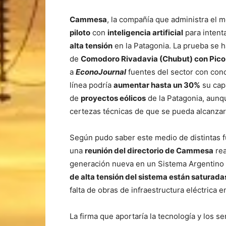
Cammesa
, la compañía que administra el m
piloto
con
inteligencia artificial
para intent
alta tensión
en la Patagonia. La prueba se h
de
Comodoro Rivadavia (Chubut) con Pico
a
EconoJournal
fuentes del sector con cono
línea podría
aumentar hasta un 30%
su cap
de
proyectos eólicos
de la Patagonia, aunqu
certezas técnicas de que se pueda alcanzar
Según pudo saber este medio de distintas fu
una
reunión del directorio de Cammesa
rea
generación nueva en un Sistema Argentino d
de alta tensión del sistema están saturada
falta de obras de infraestructura eléctrica en
La firma que aportaría la tecnología y los se