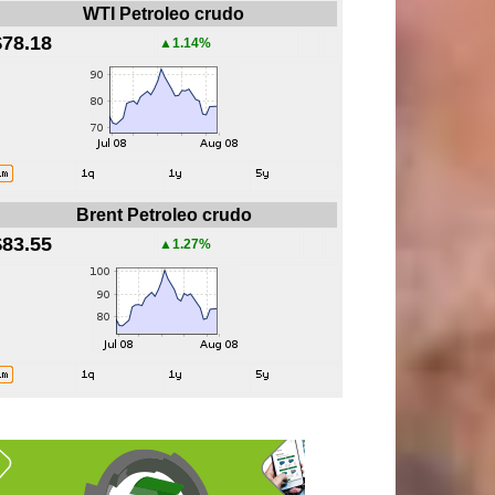
WTI Petroleo crudo
$78.18
▲1.14%
Brent Petroleo crudo
$83.55
▲1.27%