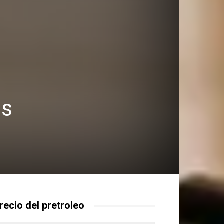
as
recio del pretroleo