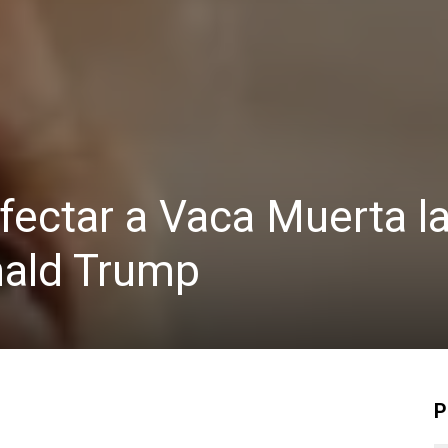
ectar a Vaca Muerta l
nald Trump
P