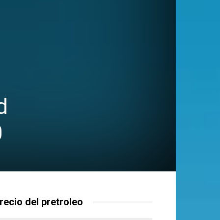
d
0
recio del pretroleo