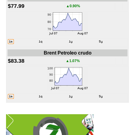
$77.99
▲0.90%
Brent Petroleo crudo
$83.38
▲1.07%