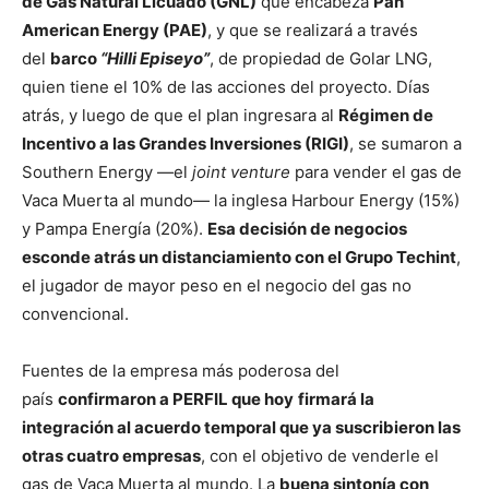
de Gas Natural Licuado (GNL)
que encabeza
Pan
American Energy (PAE)
, y que se realizará a través
del
barco
“Hilli Episeyo”
, de propiedad de Golar LNG,
quien tiene el 10% de las acciones del proyecto. Días
atrás, y luego de que el plan ingresara al
Régimen de
Incentivo a las Grandes Inversiones (RIGI)
, se sumaron a
Southern Energy —el
joint venture
para vender el gas de
Vaca Muerta al mundo— la inglesa Harbour Energy (15%)
y Pampa Energía (20%).
Esa decisión de negocios
esconde atrás un distanciamiento con el Grupo Techint
,
el jugador de mayor peso en el negocio del gas no
convencional.
Fuentes de la empresa más poderosa del
país
confirmaron a PERFIL que hoy
firmará la
integración al acuerdo temporal que ya suscribieron las
otras cuatro empresas
, con el objetivo de venderle el
gas de Vaca Muerta al mundo. La
buena sintonía con