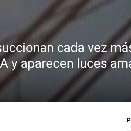
succionan cada vez má
A y aparecen luces ama
P