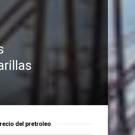
s
rillas
recio del pretroleo