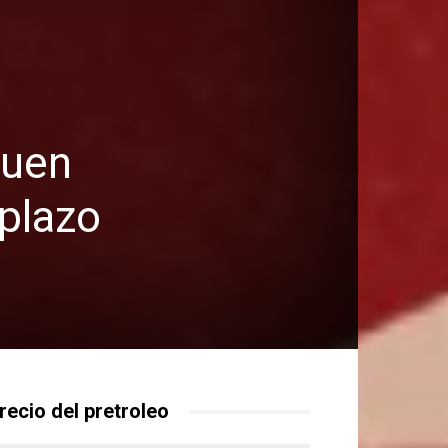
quen
 plazo
recio del pretroleo