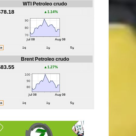
WTI Petroleo crudo
$78.18
▲1.14%
Brent Petroleo crudo
$83.55
▲1.27%