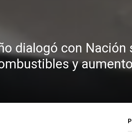
eño dialogó con Nación
combustibles y aument
P