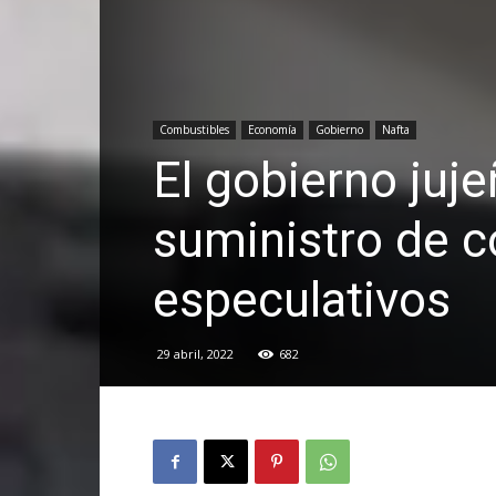
Combustibles
Economía
Gobierno
Nafta
El gobierno juj
suministro de 
especulativos
29 abril, 2022
682