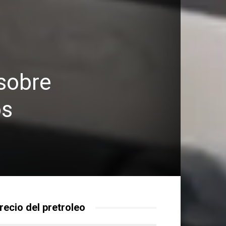
 sobre
os
recio del pretroleo