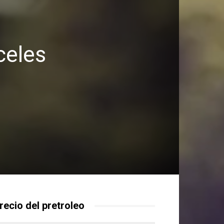
celes
recio del pretroleo