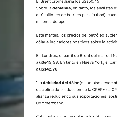
El Brent promediaría los u$s50,45.
Sobre la
demanda
, en tanto, los analistas
a 10 millones de barriles por día (bpd), cua
millones de bpd.
Este martes, los precios del petróleo subi
dólar e indicadores positivos sobre la acti
En Londres, el barril de Brent del mar del
a
u$s45,58
. En tanto en Nueva York, el ba
a
u$s42,76
.
“La
debilidad del dólar
(en un piso desde abr
disciplina de producción de la OPEP+ (la O
alianza reduciendo sus exportaciones, sost
Commerzbank.
Cabe aclarar que un dólar más débil hace má