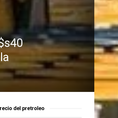
u$s40
la
recio del pretroleo