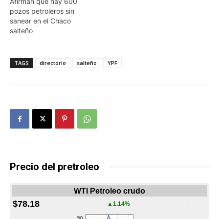
Afirman que hay 600
pozos petroleros sin
sanear en el Chaco
salteño
TAGS
directorio
salteño
YPF
Precio del pretroleo
WTI Petroleo crudo
$78.18
▲1.14%