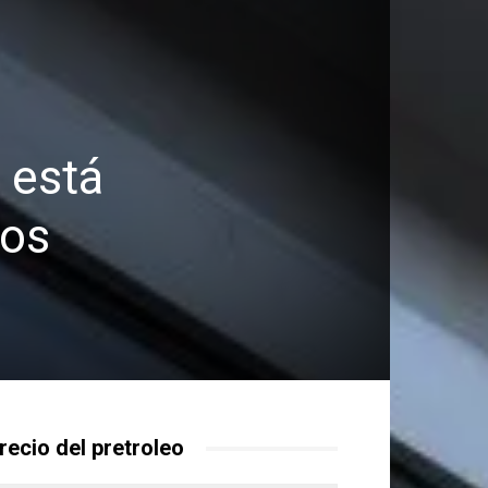
 está
los
recio del pretroleo