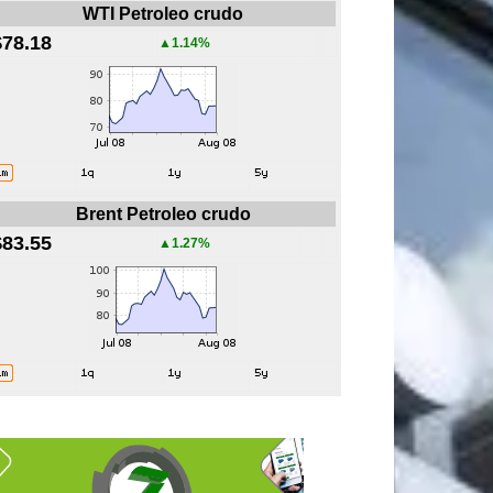
WTI Petroleo crudo
$78.18
▲1.14%
Brent Petroleo crudo
$83.55
▲1.27%