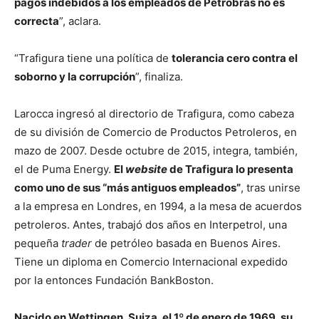
pagos indebidos a los empleados de Petrobras no es
correcta
”, aclara.
“Trafigura tiene una política de
tolerancia cero contra el
soborno y la corrupción
”, finaliza.
Larocca ingresó al directorio de Trafigura, como cabeza
de su división de Comercio de Productos Petroleros, en
mazo de 2007. Desde octubre de 2015, integra, también,
el de Puma Energy.
El
website
de Trafigura lo presenta
como uno de sus “más antiguos empleados”
, tras unirse
a la empresa en Londres, en 1994, a la mesa de acuerdos
petroleros. Antes, trabajó dos años en Interpetrol, una
pequeña
trader
de petróleo basada en Buenos Aires.
Tiene un diploma en Comercio Internacional expedido
por la entonces Fundación BankBoston.
Nacido en Wettingen, Suiza, el 1º de enero de 1969, su