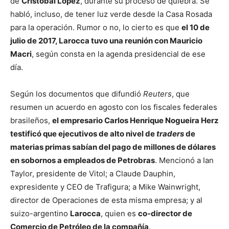
de
Cristóbal López
, durante su proceso de quiebra. Se
habló, incluso, de tener luz verde desde la Casa Rosada
para la operación. Rumor o no, lo cierto es que
el 10 de
julio de 2017, Larocca tuvo una reunión con Mauricio
Macri
, según consta en la agenda presidencial de ese
día.
Según los documentos que difundió
Reuters
, que
resumen un acuerdo en agosto con los fiscales federales
brasileños,
el empresario Carlos Henrique Nogueira Herz
testificó que ejecutivos de alto nivel de
traders
de
materias primas sabían del pago de millones de dólares
en sobornos a empleados de Petrobras
. Mencionó a Ian
Taylor, presidente de Vitol; a Claude Dauphin,
expresidente y CEO de Trafigura; a Mike Wainwright,
director de Operaciones de esta misma empresa; y al
suizo-argentino
Larocca
, quien es
co-director de
Comercio de Petróleo de la compañía
.