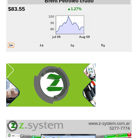
Brent Petroleo crudo
$83.55
▲1.27%