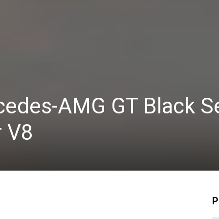
cedes-AMG GT Black Se
r V8
P