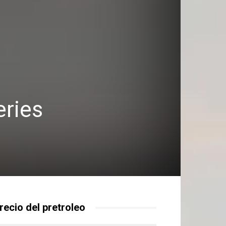
ries
recio del pretroleo