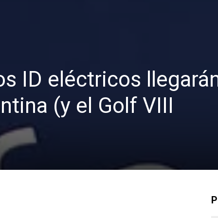
s ID eléctricos llegar
tina (y el Golf VIII
P