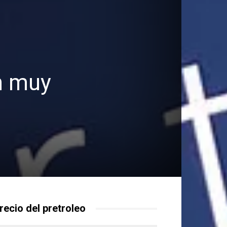
án muy
recio del pretroleo