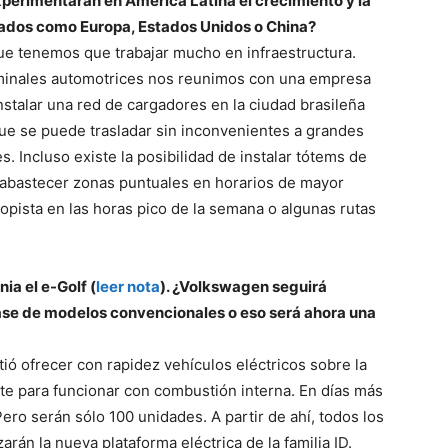
xperimentarán en América Latina el crecimiento y la
ados como Europa, Estados Unidos o China?
e tenemos que trabajar mucho en infraestructura.
terminales automotrices nos reunimos con una empresa
stalar una red de cargadores en la ciudad brasileña
ue se puede trasladar sin inconvenientes a grandes
. Incluso existe la posibilidad de instalar tótems de
abastecer zonas puntuales en horarios de mayor
ista en las horas pico de la semana o algunas rutas
ia el e-Golf (
leer nota
). ¿Volkswagen seguirá
base de modelos convencionales o eso será ahora una
tió ofrecer con rapidez vehículos eléctricos sobre la
e para funcionar con combustión interna. En días más
ero serán sólo 100 unidades. A partir de ahí, todos los
arán la nueva plataforma eléctrica de la familia ID.