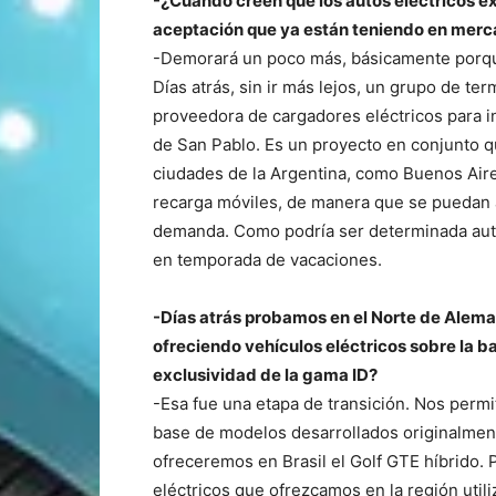
-¿Cuándo creen que los autos eléctricos e
aceptación que ya están teniendo en merc
-Demorará un poco más, básicamente porqu
Días atrás, sin ir más lejos, un grupo de 
proveedora de cargadores eléctricos para in
de San Pablo. Es un proyecto en conjunto q
ciudades de la Argentina, como Buenos Aires
recarga móviles, de manera que se puedan 
demanda. Como podría ser determinada autop
en temporada de vacaciones.
-Días atrás probamos en el Norte de Aleman
ofreciendo vehículos eléctricos sobre la 
exclusividad de la gama ID?
-Esa fue una etapa de transición. Nos permi
base de modelos desarrollados originalment
ofreceremos en Brasil el Golf GTE híbrido. P
eléctricos que ofrezcamos en la región utiliz