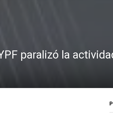
YPF paralizó la activid
P