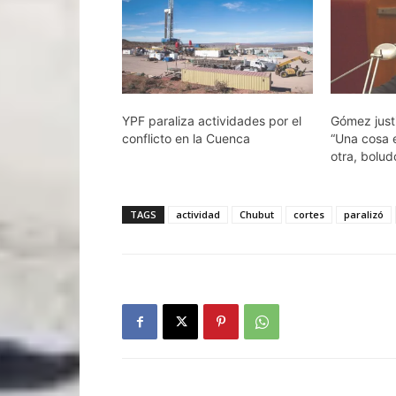
YPF paraliza actividades por el
Gómez justi
conflicto en la Cuenca
“Una cosa e
otra, bolud
TAGS
actividad
Chubut
cortes
paralizó